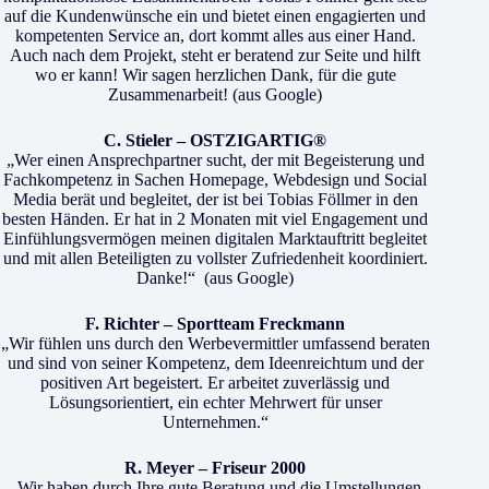
auf die Kundenwünsche ein und bietet einen engagierten und
kompetenten Service an, dort kommt alles aus einer Hand.
Auch nach dem Projekt, steht er beratend zur Seite und hilft
wo er kann! Wir sagen herzlichen Dank, für die gute
Zusammenarbeit! (aus Google)
C. Stieler – OSTZIGARTIG®
„Wer einen Ansprechpartner sucht, der mit Begeisterung und
Fachkompetenz in Sachen Homepage, Webdesign und Social
Media berät und begleitet, der ist bei Tobias Föllmer in den
besten Händen. Er hat in 2 Monaten mit viel Engagement und
Einfühlungsvermögen meinen digitalen Marktauftritt begleitet
und mit allen Beteiligten zu vollster Zufriedenheit koordiniert.
Danke!“ (aus Google)
F. Richter – Sportteam Freckmann
„Wir fühlen uns durch den Werbevermittler umfassend beraten
und sind von seiner Kompetenz, dem Ideenreichtum und der
positiven Art begeistert. Er arbeitet zuverlässig und
Lösungsorientiert, ein echter Mehrwert für unser
Unternehmen.“
R. Meyer – Friseur 2000
„Wir haben durch Ihre gute Beratung und die Umstellungen