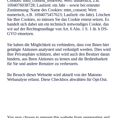
Cookies: mtm_consent_removed; Wert: numerisch, z.B.
1694076038728; Laufzeit: ein Jahr – sowie bei erneuter
Zustimmung: Name des Cookies: mtm_consent; Wert:
numerisch, z.B. 1694075457623; Laufzeit: ein Jahr). Löschen
Sie Ihre Cookies, so müssen Sie das Cookie erneut setzen. Es
handelt sich dabei um ein technisch notwendiges Cookie, das
wir auf der Rechtsgrundlage von Art. 6 Abs. 1 S. 1 lit. b DS-
GVO einsetzen.
Sie haben die Möglichkeit zu verhindern, dass von Ihnen hier
getätigte Aktionen analysiert und verknüpft werden. Dies wird
Ihre Privatsphäre schützen, aber wird auch den Besitzer daran
hindern, aus Ihren Aktionen zu lernen und die Bedienbarkeit
für Sie und andere Benutzer zu verbessern.
Ihr Besuch dieser Webseite wird aktuell von der Matomo
Webanalyse erfasst. Diese Checkbox abwählen für Opt-Out.
You may choose to prevent this website from aggregating and