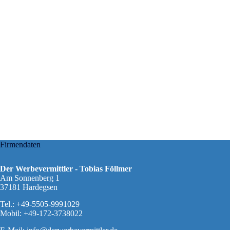
Firmendaten
Der Werbevermittler - Tobias Föllmer
Am Sonnenberg 1
37181 Hardegsen
Tel.: +49-5505-9991029
Mobil: +49-172-3738022