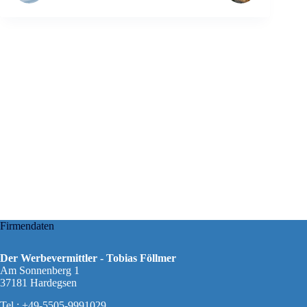
Firmendaten
Der Werbevermittler - Tobias Föllmer
Am Sonnenberg 1
37181 Hardegsen
Tel.: +49-5505-9991029